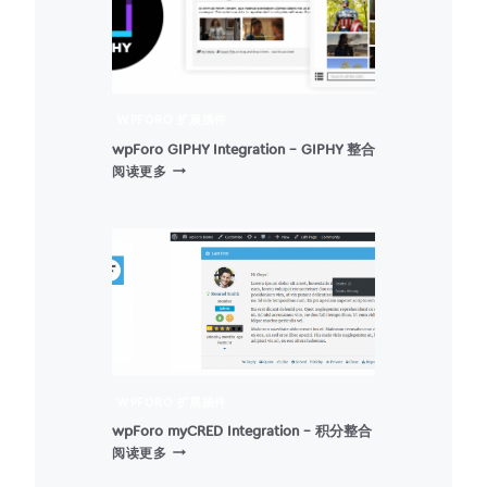
WPFORO 扩展插件
wpForo GIPHY Integration – GIPHY 整合
WPFORO
阅读更多
GIPHY
INTEGRATION
–
GIPHY
整
合
WPFORO 扩展插件
wpForo myCRED Integration – 积分整合
WPFORO
阅读更多
MYCRED