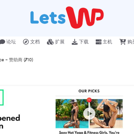
论坛
文档
扩展
下载
主机
购
e – 赞助商 (7/10)