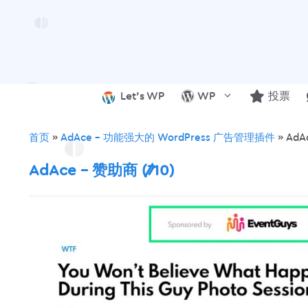
跳
至
内
容
Let’s WP
WP
投票
首页
»
AdAce – 功能强大的 WordPress 广告管理插件
»
AdAc
AdAce – 赞助商 (7/10)