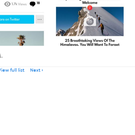
钱。
iew full list
Next