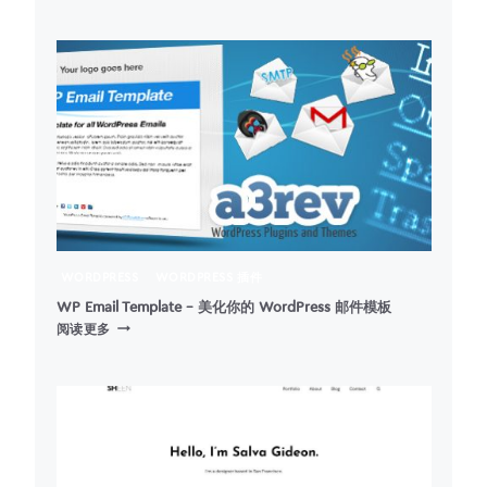
MANAGER
LITE
–
WORDPRESS
永
久
链
接
管
理
插
件
WORDPRESS
WORDPRESS 插件
WP Email Template – 美化你的 WordPress 邮件模板
WP
阅读更多
EMAIL
TEMPLATE
–
美
化
你
的