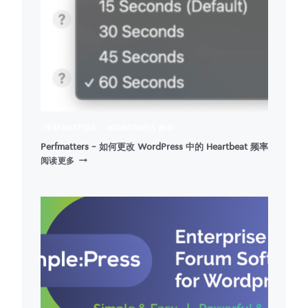
政
策)
PERFMATTERS
WORDPRESS 插件
Perfmatters – 如何更改 WordPress 中的 Heartbeat 频率
PERFMATTERS
阅读更多
–
如
何
更
改
WORDPRESS
中
的
HEARTBEAT
频
率