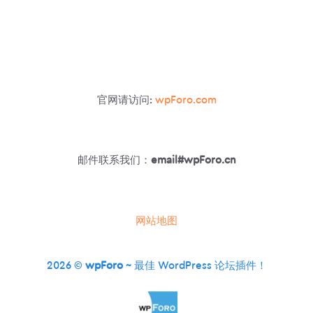
–
在
页
面
/
文
章
官网请访问:
wpForo.com
上
显
示
小
工
邮件联系我们：
email#wpForo.cn
具
网站地图
2026 ©
wpForo
~ 最佳 WordPress 论坛插件！