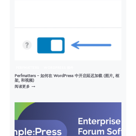
何
移
除
WORDPRESS
中
的
全
局
内
联
样
式
PERFMATTERS
WORDPRESS 插件
Perfmatters – 如何在 WordPress 中开启延迟加载 (图片, 框
架, 和视频)
PERFMATTERS
阅读更多
–
如
何
在
WORDPRESS
中
开
启