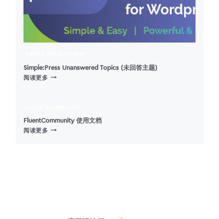
延
迟
加
载
(图
片,
SIMPLE:PRESS FORUM
框
架,
Simple:Press Unanswered Topics (未回答主题)
SIMPLE:PRESS
和
阅读更多
UNANSWERED
视
TOPICS
频)
(未
FLUENTCOMMUNITY
回
FluentCommunity 使用文档
答
FLUENTCOMMUNITY
阅读更多
主
使
题)
用
文
档