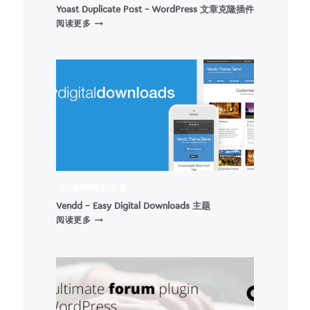
Yoast Duplicate Post – WordPress 文章克隆插件
YOAST
阅读更多
DUPLICATE
POST
–
WORDPRESS
文
章
克
隆
插
件
WORDPRESS 主题
Vendd – Easy Digital Downloads 主题
VENDD
阅读更多
–
EASY
DIGITAL
DOWNLOADS
主
题