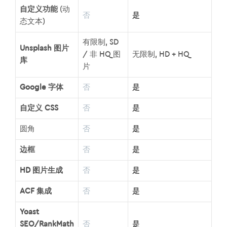
自定义功能
(动
否
是
态文本)
有限制, SD
Unsplash 图片
/ 非 HQ 图
无限制, HD + HQ
库
片
Google 字体
否
是
自定义 CSS
否
是
圆角
否
是
边框
否
是
HD 图片生成
否
是
ACF 集成
否
是
Yoast
SEO/RankMath
否
是