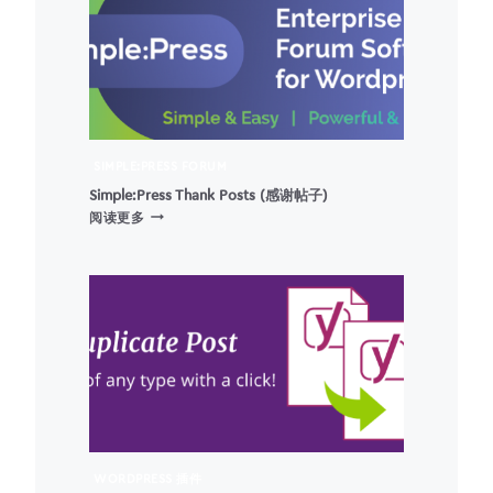
SIMPLE:PRESS FORUM
Simple:Press Thank Posts (感谢帖子)
SIMPLE:PRESS
阅读更多
THANK
POSTS
(感
谢
帖
子)
WORDPRESS 插件