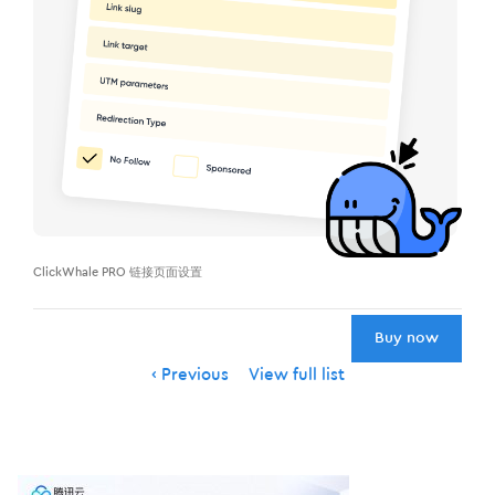
ClickWhale PRO 链接页面设置
Buy now
Item
Previous
View full list
navigation