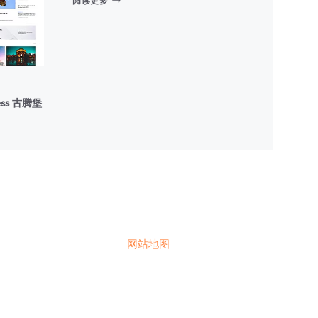
阅读更多
关
注
者
&
区
块
模
ess 古腾堡
块
网站地图