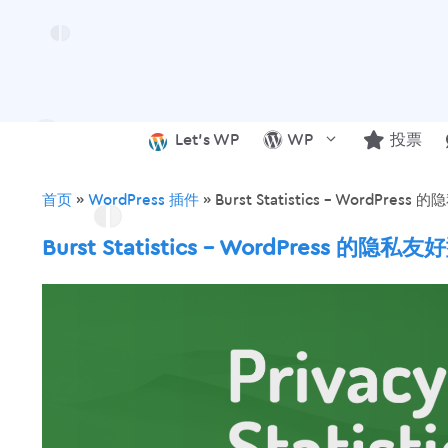
跳
至
内
容
Let’s WP
WP
投票
首页
»
WordPress 插件
»
Burst Statistics – WordPr
Burst Statistics – WordPress 的