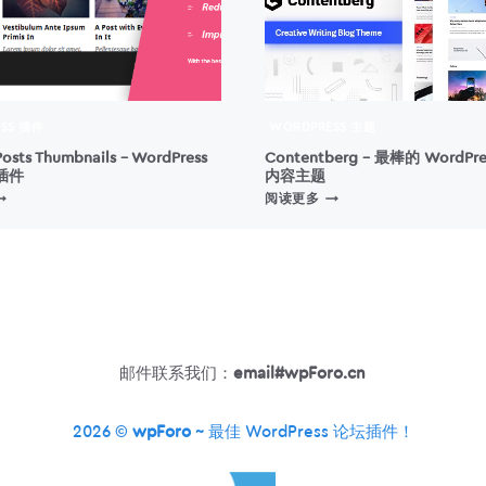
SS 插件
WORDPRESS 主题
Posts Thumbnails – WordPress
Contentberg – 最棒的 WordPr
插件
内容主题
ELATED
CONTENTBERG
阅读更多
OSTS
–
HUMBNAILS
最
棒
ORDPRESS
的
相
WORDPRESS
关
古
文
腾
章
堡
邮件联系我们：
email#wpForo.cn
插
内
件
容
主
2026 ©
wpForo
~ 最佳 WordPress 论坛插件！
题