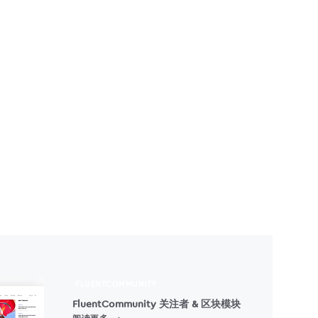
FLUENTCOMMUNITY
FluentCommunity 关注者 & 区块模块
FLUENTCOMMUNITY