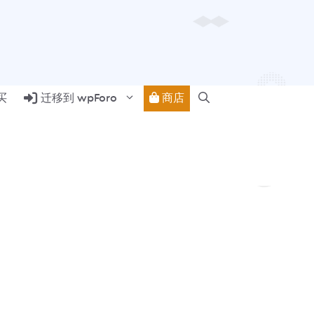
商店
买
迁移到 wpForo