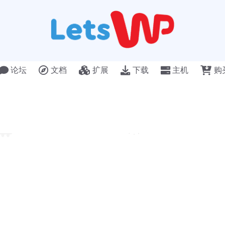
论坛
文档
扩展
下载
主机
购