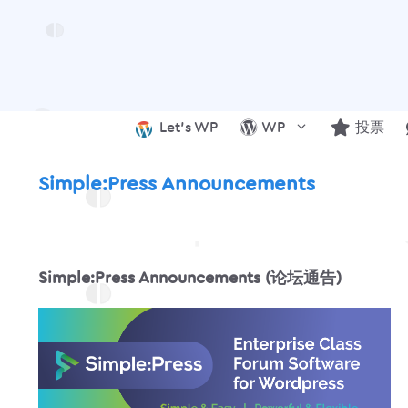
跳
至
内
容
Let’s WP
WP
投票
Simple:Press Announcements
Simple:Press Announcements (论坛通告)