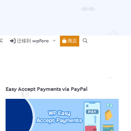
商店
买
迁移到 wpForo
Easy Accept Payments via PayPal