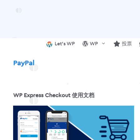
跳
至
内
容
Let’s WP
WP
投票
PayPal
WP Express Checkout 使用文档