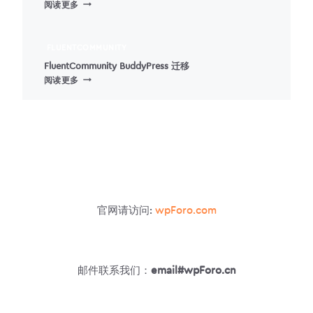
SHORTCODE
阅读更多
IN
MENUS
–
FLUENTCOMMUNITY
在
FluentCommunity BuddyPress 迁移
WORDPRESS
FLUENTCOMMUNITY
阅读更多
菜
BUDDYPRESS
单
迁
中
移
添
加
短
代
码
官网请访问:
wpForo.com
邮件联系我们：
email#wpForo.cn