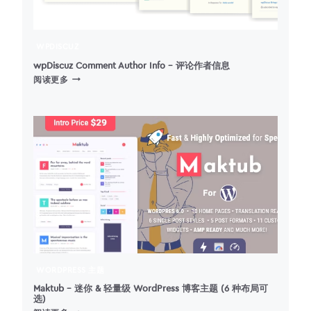
WPDISCUZ
wpDiscuz Comment Author Info – 评论作者信息
WPDISCUZ
阅读更多
COMMENT
AUTHOR
INFO
–
评
论
作
者
信
息
WORDPRESS 主题
Maktub – 迷你 & 轻量级 WordPress 博客主题 (6 种布局可
选)
MAKTUB