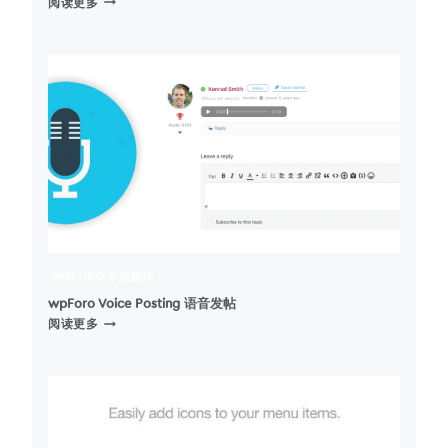
阅读更多
–
迷
你
&
轻
量
级
WORDPRESS
博
客
主
题
(6
种
WPFORO 扩展插件
布
局
wpForo Voice Posting 语音发帖
WPFORO
可
阅读更多
VOICE
选)
POSTING
语
音
发
帖