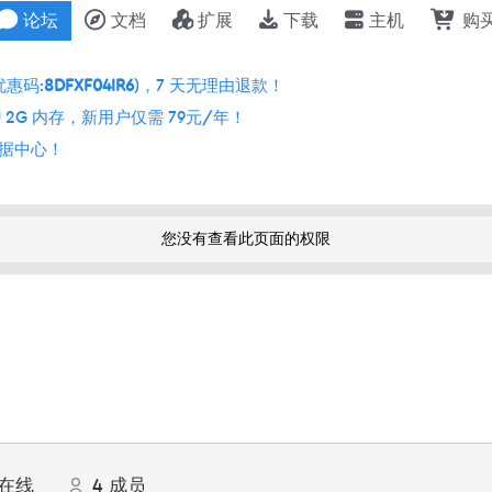
论坛
文档
扩展
下载
主机
购
优惠码:
8DFXF04IR6
)，7 天无理由退款！
 2G 内存，新用户仅需 79元/年！
个数据中心！
您没有查看此页面的权限
在线
4
成员