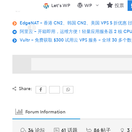
跳
Let’s WP
WP
投票
至
内
EdgeNAT – 香港 CN2、韩国 CN2、美国 VPS 5 折优惠 (
容
阿里云 – 开箱即用，运维方便！轻量应用服务器 2 核 CPU
Vultr – 免费获取 $300 试用云 VPS 服务 – 全球 30 多
Share:
Forum Information
34
论坛
61
话题
86
帖子
3