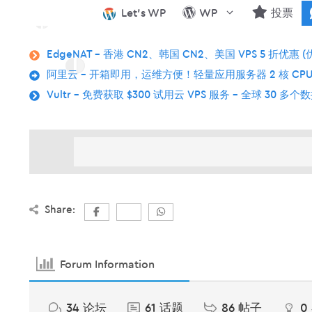
跳
Let’s WP
WP
投票
至
内
EdgeNAT – 香港 CN2、韩国 CN2、美国 VPS 5 折优惠 (
容
阿里云 – 开箱即用，运维方便！轻量应用服务器 2 核 CPU
Vultr – 免费获取 $300 试用云 VPS 服务 – 全球 30 多
Share:
Forum Information
34
论坛
61
话题
86
帖子
0