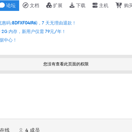
论坛
文档
扩展
下载
主机
购
优惠码:
8DFXF04IR6
)，7 天无理由退款！
 2G 内存，新用户仅需 79元/年！
个数据中心！
您没有查看此页面的权限
在线
4
成员