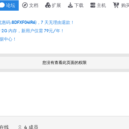
论坛
文档
扩展
下载
主机
购
优惠码:
8DFXF04IR6
)，7 天无理由退款！
 2G 内存，新用户仅需 79元/年！
个数据中心！
您没有查看此页面的权限
在线
4
成员