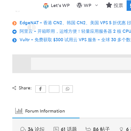
跳
Let’s WP
WP
投票
至
内
EdgeNAT – 香港 CN2、韩国 CN2、美国 VPS 5 折优惠 (
容
阿里云 – 开箱即用，运维方便！轻量应用服务器 2 核 CPU
Vultr – 免费获取 $300 试用云 VPS 服务 – 全球 30 多
Share:
Forum Information
34
论坛
61
话题
86
帖子
6