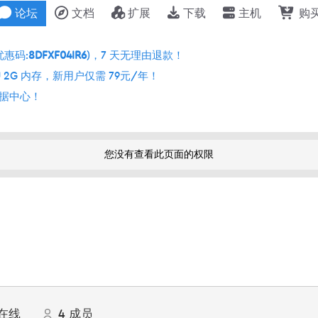
论坛
文档
扩展
下载
主机
购
优惠码:
8DFXF04IR6
)，7 天无理由退款！
 2G 内存，新用户仅需 79元/年！
个数据中心！
您没有查看此页面的权限
在线
4
成员