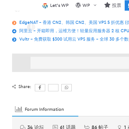
跳
Let’s WP
WP
投票
至
内
EdgeNAT – 香港 CN2、韩国 CN2、美国 VPS 5 折优惠 (
容
阿里云 – 开箱即用，运维方便！轻量应用服务器 2 核 CPU
Vultr – 免费获取 $300 试用云 VPS 服务 – 全球 30 多
Share:
Forum Information
34
论坛
61
话题
86
帖子
1