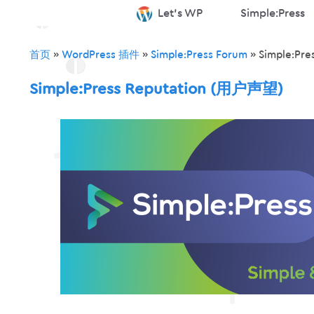
跳
Let’s WP
Simple:Press
至
内
首页
»
WordPress 插件
»
Simple:Press Forum
»
Simple:Pr
容
Simple:Press Reputation (用户声望)