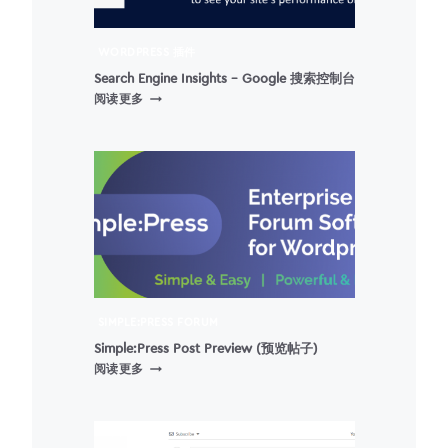
WORDPRESS 插件
Search Engine Insights – Google 搜索控制台
SEARCH
阅读更多
ENGINE
INSIGHTS
–
GOOGLE
搜
索
控
制
台
SIMPLE:PRESS FORUM
Simple:Press Post Preview (预览帖子)
SIMPLE:PRESS
阅读更多
POST
PREVIEW
(预
览