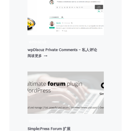
帖
子)
WPDISCUZ
wpDiscuz Private Comments – 私人评论
WPDISCUZ
阅读更多
PRIVATE
COMMENTS
–
私
人
评
论
SIMPLE:PRESS FORUM
Simple:Press Forum 扩展