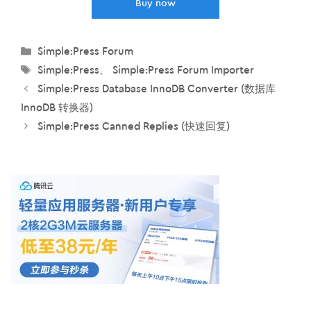
Buy now
分
Simple:Press Forum
类
标
Simple:Press
、
Simple:Press Forum Importer
签
Simple:Press Database InnoDB Converter (数据库
InnoDB 转换器)
Simple:Press Canned Replies (快速回复)