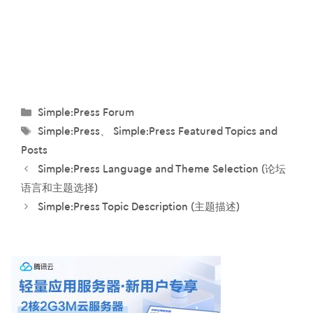
分
Simple:Press Forum
类
标
Simple:Press
、
Simple:Press Featured Topics and
签
Posts
Simple:Press Language and Theme Selection (论坛
语言和主题选择)
Simple:Press Topic Description (主题描述)