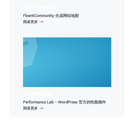
显
设
示
FLUENTCOMMUNITY
置
插
FluentCommunity 生成网站地图
件
FLUENTCOMMUNITY
阅读更多
生
成
网
站
地
图
WORDPRESS 插件
Performance Lab – WordPress 官方的性能插件
PERFORMANCE
阅读更多
LAB
–
WORDPRESS
官