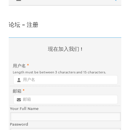
论坛 - 注册
现在加入我们 !
用户名
*
Length must be between 3 characters and 15 characters.
邮箱
*
Your Full Name
Password