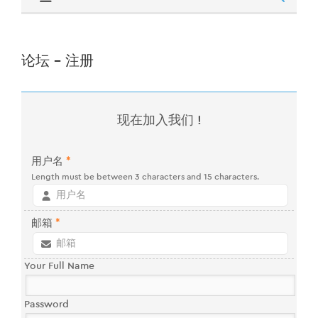
论坛 - 注册
现在加入我们 !
用户名
*
Length must be between 3 characters and 15 characters.
邮箱
*
Your Full Name
Password