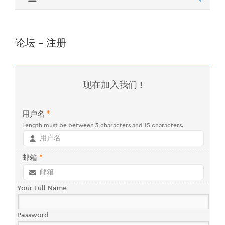
论坛 - 注册
现在加入我们 !
用户名
*
Length must be between 3 characters and 15 characters.
邮箱
*
Your Full Name
Password