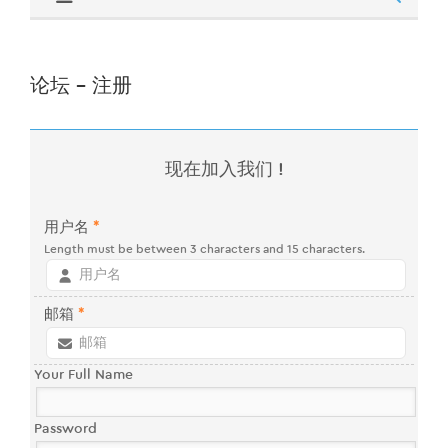
论坛 - 注册
现在加入我们 !
用户名
*
Length must be between 3 characters and 15 characters.
邮箱
*
Your Full Name
Password