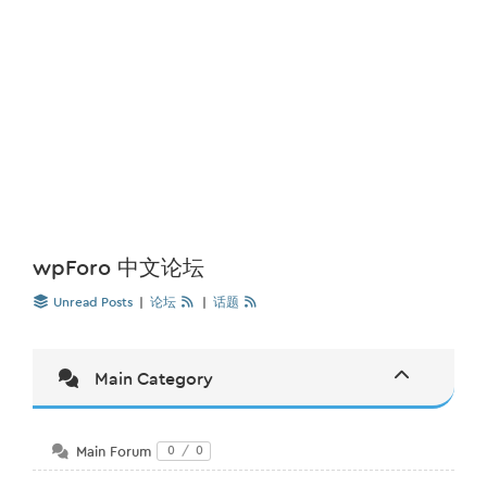
wpForo 中文论坛
Unread Posts
|
论坛
|
话题
Main Category
Main Forum
0
/
0