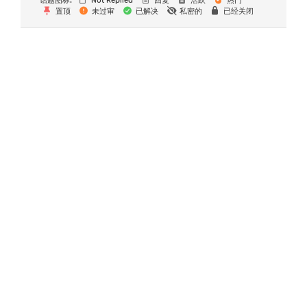
话题图标:
Not Replied
回复
活跃
热门
置顶
未过审
已解决
私密的
已经关闭