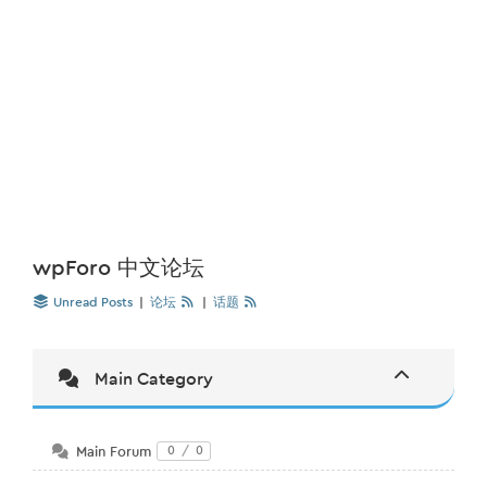
wpForo 中文论坛
Unread Posts
|
论坛
|
话题
Main Category
Main Forum
0
/
0