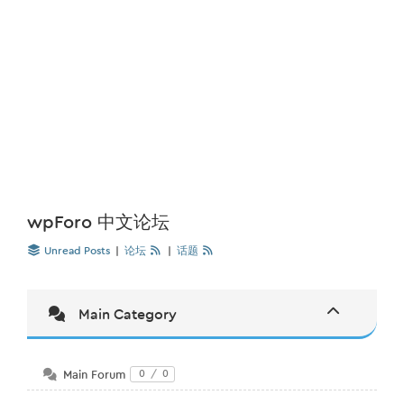
wpForo 中文论坛
Unread Posts
|
论坛
|
话题
Main Category
Main Forum
0
/
0