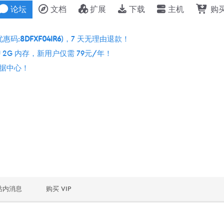
论坛
文档
扩展
下载
主机
购
优惠码:
8DFXF04IR6
)，7 天无理由退款！
 2G 内存，新用户仅需 79元/年！
个数据中心！
站内消息
购买 VIP