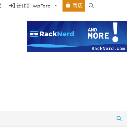
商店
买
迁移到 wpForo