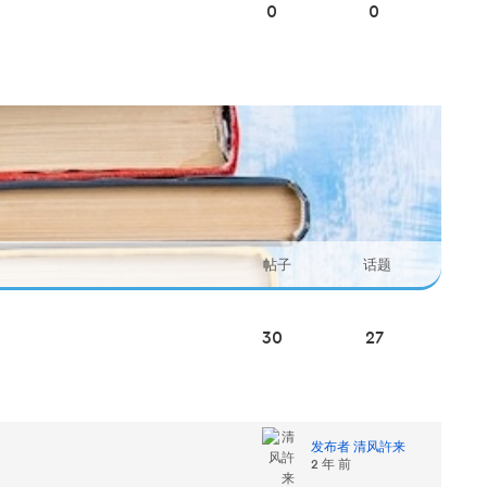
0
0
帖子
话题
30
27
发布者 清风許来
2 年 前