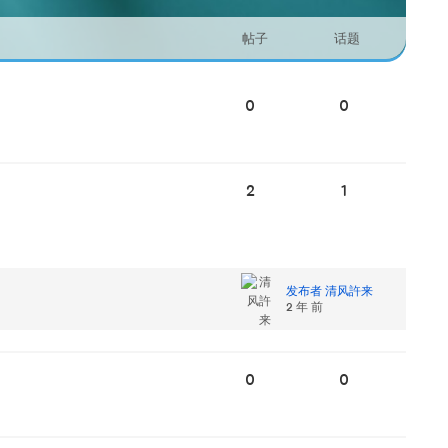
帖子
话题
0
0
2
1
发布者 清风許来
2 年 前
0
0