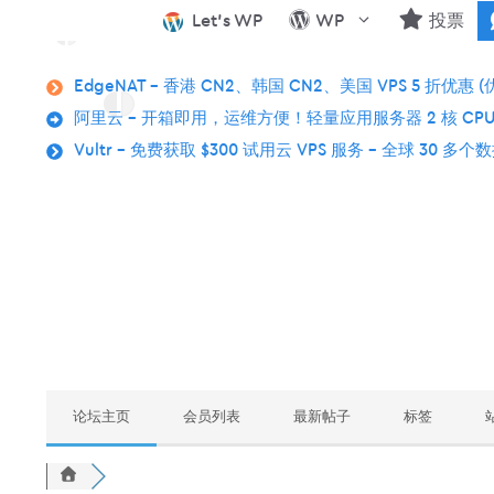
跳
Let’s WP
WP
投票
至
内
EdgeNAT – 香港 CN2、韩国 CN2、美国 VPS 5 折优惠 (
容
阿里云 – 开箱即用，运维方便！轻量应用服务器 2 核 CPU
Vultr – 免费获取 $300 试用云 VPS 服务 – 全球 30 多
论坛主页
会员列表
最新帖子
标签