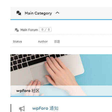
Main Category
Main Forum
0
/
0
Status
Author
话题
wpForo 社区
wpForo 通知