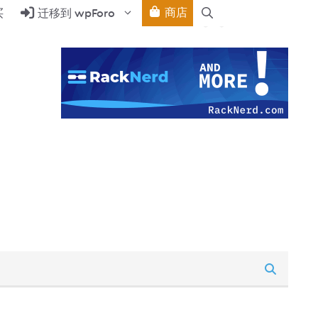
商店
买
迁移到 wpForo