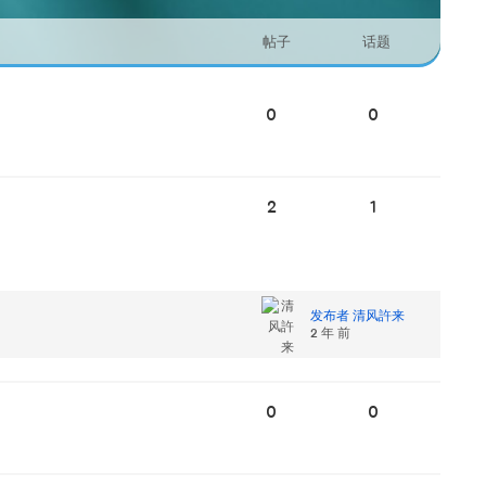
帖子
话题
0
0
2
1
发布者 清风許来
2 年 前
0
0