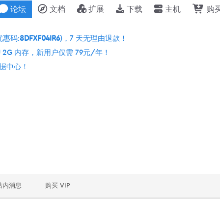
论坛
文档
扩展
下载
主机
购
优惠码:
8DFXF04IR6
)，7 天无理由退款！
 2G 内存，新用户仅需 79元/年！
个数据中心！
站内消息
购买 VIP