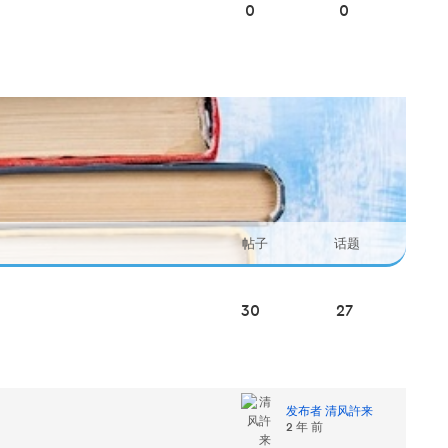
0
0
帖子
话题
30
27
发布者 清风許来
2 年 前