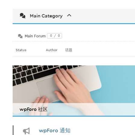
Main Category
Main Forum
0
/
0
Status
Author
话题
wpForo 社区
wpForo 通知