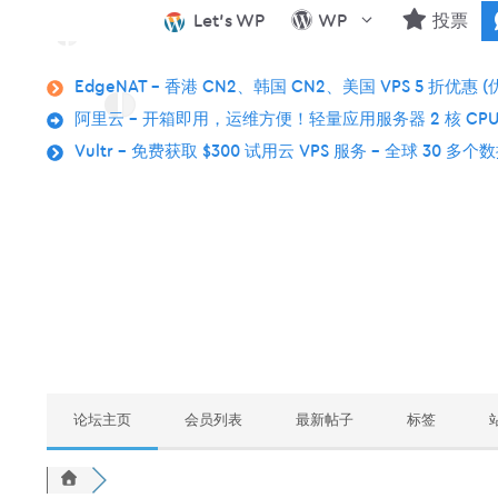
跳
Let’s WP
WP
投票
至
内
EdgeNAT – 香港 CN2、韩国 CN2、美国 VPS 5 折优惠 (
容
阿里云 – 开箱即用，运维方便！轻量应用服务器 2 核 CPU
Vultr – 免费获取 $300 试用云 VPS 服务 – 全球 30 多
论坛主页
会员列表
最新帖子
标签